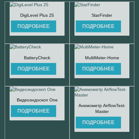


Быстрый просмотр
Быстрый просмотр
DigiLevel Plus 25
StarFinder
ПОДРОБНЕЕ
ПОДРОБНЕЕ


Быстрый просмотр
Быстрый просмотр
BatteryCheck
MultiMeter-Home
ПОДРОБНЕЕ
ПОДРОБНЕЕ

Быстрый просмотр
Видеоэндоскоп One

Быстрый просмотр
Анемометр AirflowTest-
ПОДРОБНЕЕ
Master
ПОДРОБНЕЕ