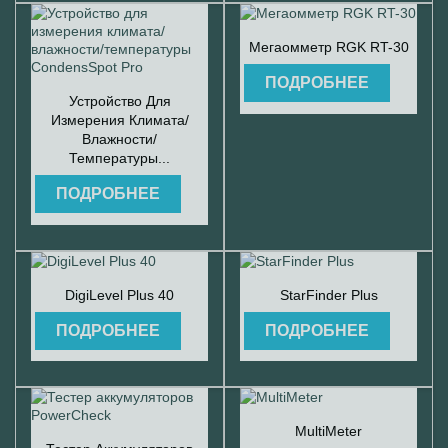

Быстрый просмотр
Мегаомметр RGK RT-30
ПОДРОБНЕЕ

Быстрый просмотр
Устройство Для
Измерения Климата/
Влажности/
Температуры...
ПОДРОБНЕЕ


Быстрый просмотр
Быстрый просмотр
DigiLevel Plus 40
StarFinder Plus
ПОДРОБНЕЕ
ПОДРОБНЕЕ

Быстрый просмотр
MultiMeter

Быстрый просмотр