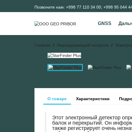
Позвоните нам:
+998 77 110 34 00; +998 95 044 4
GNSS
Даль
Главная
Неразрушающий контроль
Электро
О товаре
Характеристики
Подро
Этот электронный детектор оп
балок и перекрытий. Он информ
также регистрирует очень незн