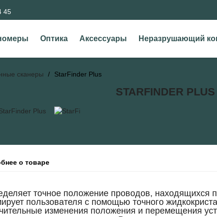
4 45
номеры
Оптика
Аксессуары
Неразрушающий ко
нные сканеры
StarFinder Plus
STARFINDER PLUS
бнее о товаре
ределяет точное положение проводов, находящихся 
ирует пользователя с помощью точного жидкокриста
ачительные изменения положения и перемещения уст