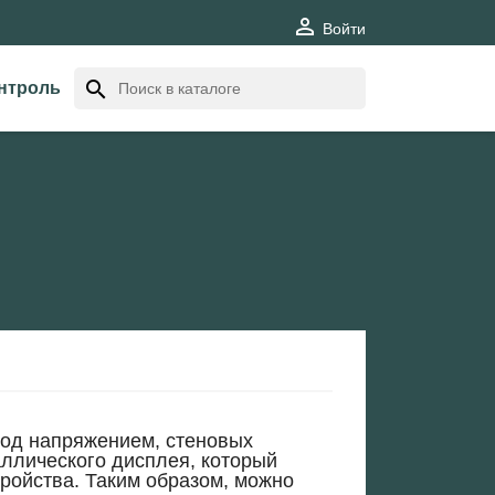

Войти
search
нтроль
под напряжением, стеновых
ллического дисплея, который
ройства. Таким образом, можно