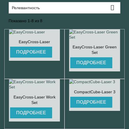

Релевантность
Показано 1-8 из 8

Быстрый просмотр
EasyCross-Laser

Быстрый просмотр
EasyCross-Laser Green
ПОДРОБНЕЕ
Set
ПОДРОБНЕЕ

Быстрый просмотр
CompactCube-Laser 3

Быстрый просмотр
EasyCross-Laser Work
ПОДРОБНЕЕ
Set
ПОДРОБНЕЕ