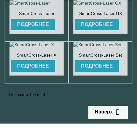


Быстрый просмотр
Быстрый просмотр
SmartCross-Laser
SmartCross-Laser GX
ПОДРОБНЕЕ
ПОДРОБНЕЕ


Быстрый просмотр
Быстрый просмотр
SmartCross-Laser X
SmartCross-Laser Set
ПОДРОБНЕЕ
ПОДРОБНЕЕ
Показано 1-8 из 8

Наверх