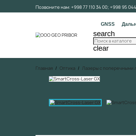
Позвоните нам:
+998 77 110 34 00; +998 95 04
GNSS
Даль
search
clear
Главная
Оптика
Лазеры с поперечными 