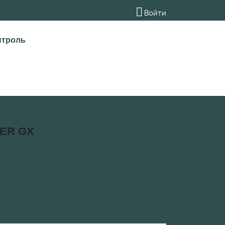

Войти
нтроль
ER GX