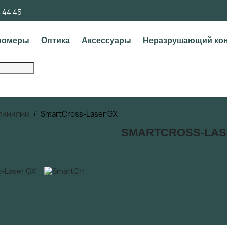
4 44 45
номеры
Оптика
Аксессуары
Неразрушающий ко
линиями
SmartCross-Laser GX
SMARTCROSS-LAS