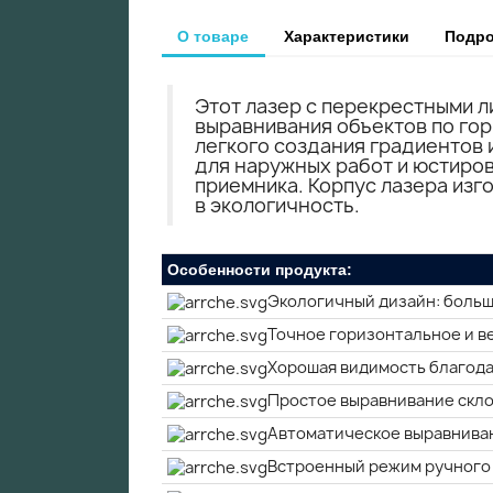
О товаре
Характеристики
Подро
Этот лазер с перекрестными л
выравнивания объектов по гор
легкого создания градиентов 
для наружных работ и юстиро
приемника. Корпус лазера изг
в экологичность.
Особенности продукта:
Экологичный дизайн: больш
Точное горизонтальное и в
Хорошая видимость благода
Простое выравнивание скло
Автоматическое выравнива
Встроенный режим ручного