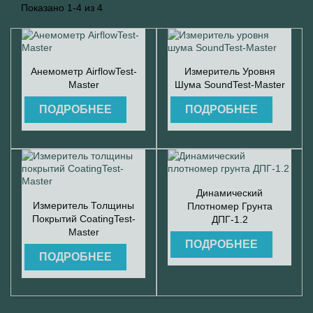
Показано 1-4 из 4


Быстрый просмотр
Быстрый просмотр
Анемометр AirflowTest-
Измеритель Уровня
Master
Шума SoundTest-Master
ПОДРОБНЕЕ
ПОДРОБНЕЕ

Быстрый просмотр
Динамический

Быстрый просмотр
Измеритель Толщины
Плотномер Грунта
Покрытий CoatingTest-
ДПГ-1.2
Master
ПОДРОБНЕЕ
ПОДРОБНЕЕ