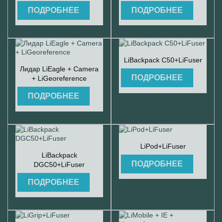
ПОДРОБНЕЕ
ПОДРОБНЕЕ

Быстрый просмотр
LiBackpack C50+LiFuser

Быстрый просмотр
Лидар LiEagle + Camera
ПОДРОБНЕЕ
+ LiGeoreference
ПОДРОБНЕЕ

Быстрый просмотр
LiPod+LiFuser

Быстрый просмотр
LiBackpack
ПОДРОБНЕЕ
DGC50+LiFuser
ПОДРОБНЕЕ