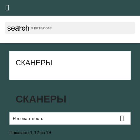

search
СКАНЕРЫ
СКАНЕРЫ

Релевантность
Показано 1-12 из 19