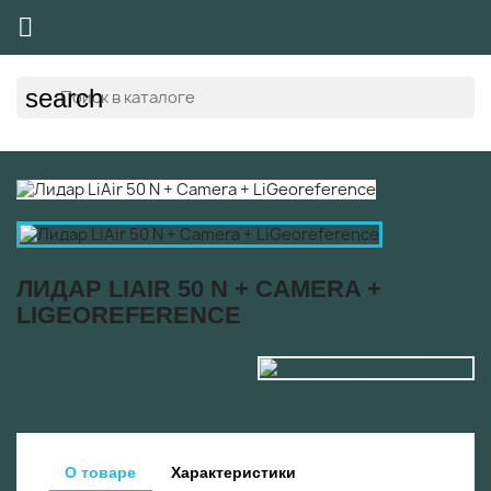

search
ЛИДАР LIAIR 50 N + CAMERA +
LIGEOREFERENCE
О товаре
Характеристики