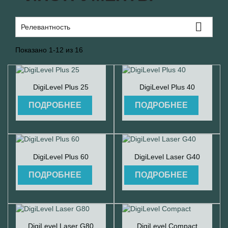

Релевантность
Показано 1-12 из 16


Быстрый просмотр
Быстрый просмотр
DigiLevel Plus 25
DigiLevel Plus 40
ПОДРОБНЕЕ
ПОДРОБНЕЕ


Быстрый просмотр
Быстрый просмотр
DigiLevel Plus 60
DigiLevel Laser G40
ПОДРОБНЕЕ
ПОДРОБНЕЕ


Быстрый просмотр
Быстрый просмотр
DigiLevel Laser G80
DigiLevel Compact