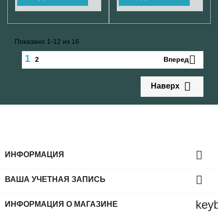
Показано 1-12 из 16
1

Вперед
2

Наверх

ИНФОРМАЦИЯ

ВАША УЧЕТНАЯ ЗАПИСЬ
key
ИНФОРМАЦИЯ О МАГАЗИНЕ