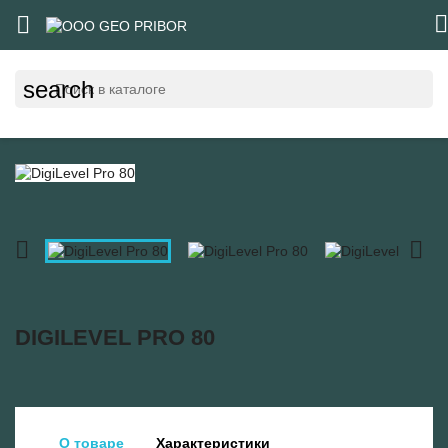


search


DIGILEVEL PRO 80
О товаре
Характеристики