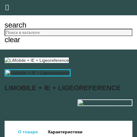

search
clear
LIMOBILE + IE + LIGEOREFERENCE
О товаре
Характеристики