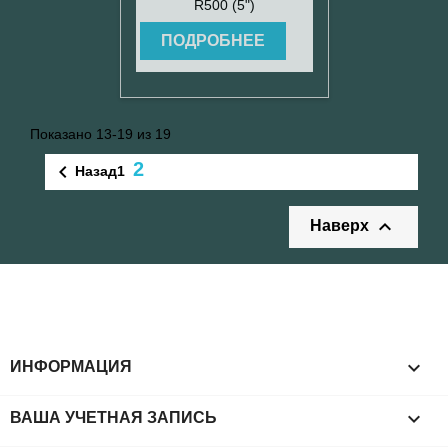
R500 (5")
ПОДРОБНЕЕ
Показано 13-19 из 19
2

Назад
1

Наверх

ИНФОРМАЦИЯ

ВАША УЧЕТНАЯ ЗАПИСЬ