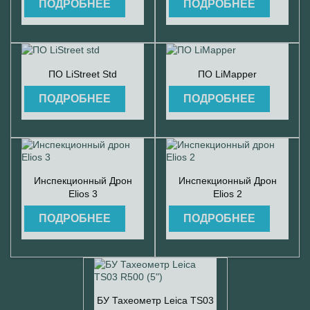
ПОДРОБНЕЕ
ПОДРОБНЕЕ


Быстрый просмотр
Быстрый просмотр
ПО LiStreet Std
ПО LiMapper
ПОДРОБНЕЕ
ПОДРОБНЕЕ


Быстрый просмотр
Быстрый просмотр
Инспекционный Дрон
Инспекционный Дрон
Elios 3
Elios 2
ПОДРОБНЕЕ
ПОДРОБНЕЕ

Быстрый просмотр
БУ Тахеометр Leica TS03