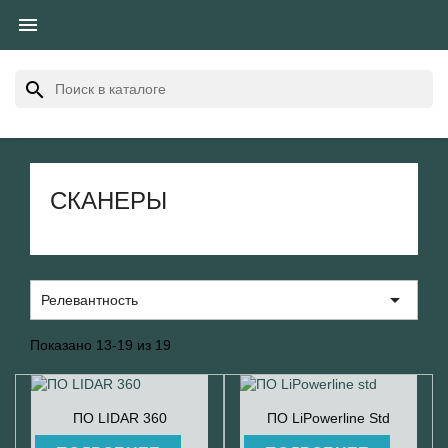

search
СКАНЕРЫ

Релевантность
Показано 13-19 из 19


Быстрый просмотр
Быстрый просмотр
ПО LIDAR 360
ПО LiPowerline Std