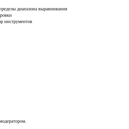
 пределы диапазона выравнивания
ировки
ор инструментов
модератором.