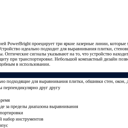
ией PowerBright проецирует три яркие лазерные линии, которые
стройство идеально подходит для выравнивания плитки, стенов
ы. Оптические сигналы указывают на то, что устройство находи
щиту при транспортировке. Небольшой компактный дизайн позво
удобным в использовании.
ьно подходящие для выравнивания плитки, обшивки стен, окон, 
ы перпендикулярно друг другу
время
де за пределы диапазона выравнивания
спортировки
й набор инструментов
рпус