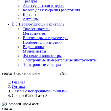
Трегеры
Аксессуары для лазеров
Колеса для измерения расстояния
Крепления
Антенны


Неразрушающий контроль
Трассоискатели
Мегаомметры
Влагометры и термометры
Приборы для измрения
Видеоскопы
Мультиметры
Фазовые и вольтметры
Электронные измерительные инструменты
Электронные сканеры
search
clear
Главная
Оптика
Лазеры с поперечными линиями
CompactCube-Laser 3
search