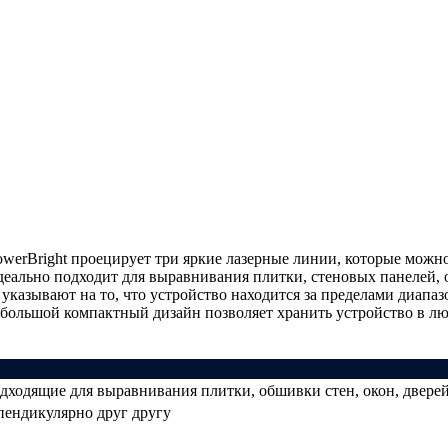
owerBright проецирует три яркие лазерные линии, которые можн
деально подходит для выравнивания плитки, стеновых панелей,
указывают на то, что устройство находится за пределами диап
большой компактный дизайн позволяет хранить устройство в л
дходящие для выравнивания плитки, обшивки стен, окон, двере
пендикулярно друг другу