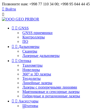
Позвоните нам:
+998 77 110 34 00; +998 95 044 44 45

Войти



GNSS
GNSS приемники
Контроллеры
ПО


Дальномеры
Сканеры
Лазерные дальномеры


Оптика
Тахеометры
Нивелиры
360° и 3D лазеры
Теодолиты
Линейные лазеры
Лазеры с поперечными линиями
Маятниковые и сенсорные лазеры
Гибридные и ротационные лазеры


Аксессуары
Штативы