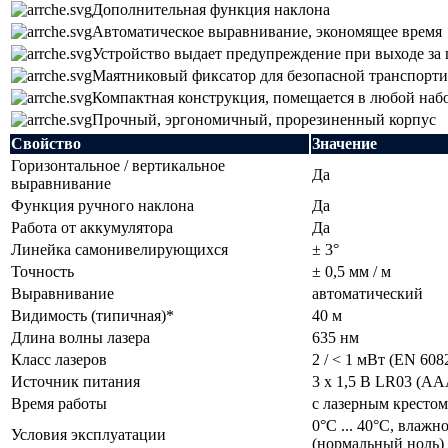
Дополнительная функция наклона
Автоматическое выравнивание, экономящее время
Устройство выдает предупреждение при выходе за
Маятниковый фиксатор для безопасной транспорт
Компактная конструкция, помещается в любой наб
Прочный, эргономичный, прорезиненный корпус
Свойство
Значение
Горизонтальное / вертикальное
Да
выравнивание
Функция ручного наклона
Да
Работа от аккумулятора
Да
Линейка самонивелирующихся
± 3°
Точность
± 0,5 мм / м
Выравнивание
автоматический
Видимость (типичная)*
40 м
Длина волны лазера
635 нм
Класс лазеров
2 / < 1 мВт (EN 608
Источник питания
3 x 1,5 В LR03 (AA
Время работы
с лазерным крестом
0°С ... 40°С, влаж
Условия эксплуатации
(нормальный ноль)