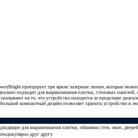
owerBright проецирует три яркие лазерные линии, которые можн
деально подходит для выравнивания плитки, стеновых панелей,
указывают на то, что устройство находится за пределами диап
большой компактный дизайн позволяет хранить устройство в л
дходящие для выравнивания плитки, обшивки стен, окон, двере
пендикулярно друг другу