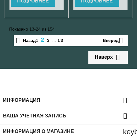
ПОДРОБНЕЕ
ПОДРОБНЕЕ
Показано 13-24 из 154

2

Назад
Вперед
1
3
…
13

Наверх

ИНФОРМАЦИЯ

ВАША УЧЕТНАЯ ЗАПИСЬ
key
ИНФОРМАЦИЯ О МАГАЗИНЕ