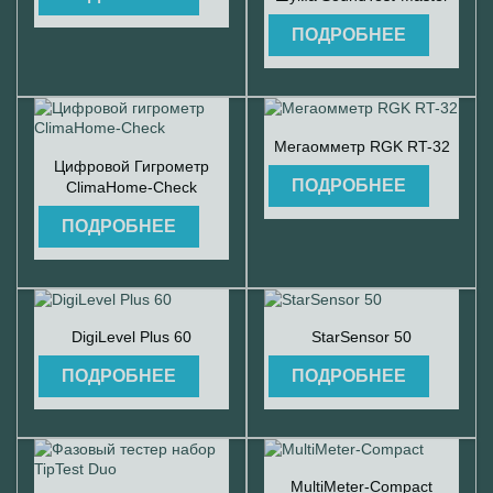
ПОДРОБНЕЕ

Быстрый просмотр
Мегаомметр RGK RT-32

Быстрый просмотр
Цифровой Гигрометр
ПОДРОБНЕЕ
ClimaHome-Check
ПОДРОБНЕЕ


Быстрый просмотр
Быстрый просмотр
DigiLevel Plus 60
StarSensor 50
ПОДРОБНЕЕ
ПОДРОБНЕЕ

Быстрый просмотр
MultiMeter-Compact