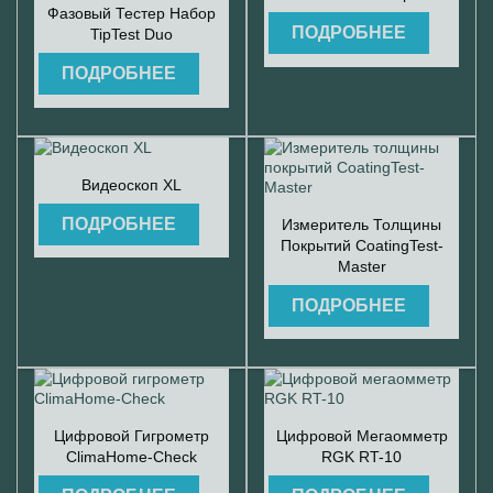

Быстрый просмотр
Фазовый Тестер Набор
ПОДРОБНЕЕ
TipTest Duo
ПОДРОБНЕЕ

Быстрый просмотр
Видеоскоп XL

Быстрый просмотр
ПОДРОБНЕЕ
Измеритель Толщины
Покрытий CoatingTest-
Master
ПОДРОБНЕЕ


Быстрый просмотр
Быстрый просмотр
Цифровой Гигрометр
Цифровой Мегаомметр
ClimaHome-Check
RGK RT-10