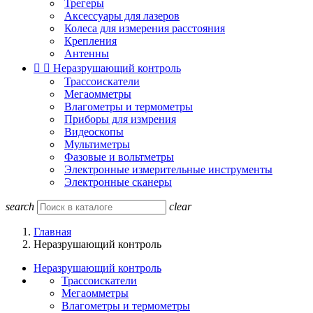
Трегеры
Аксессуары для лазеров
Колеса для измерения расстояния
Крепления
Антенны


Неразрушающий контроль
Трассоискатели
Мегаомметры
Влагометры и термометры
Приборы для измрения
Видеоскопы
Мультиметры
Фазовые и вольтметры
Электронные измерительные инструменты
Электронные сканеры
search
clear
Главная
Неразрушающий контроль
Неразрушающий контроль
Трассоискатели
Мегаомметры
Влагометры и термометры