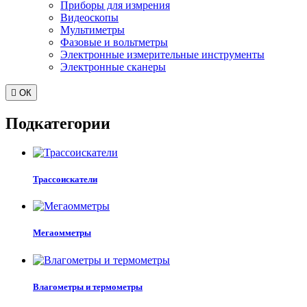
Приборы для измрения
Видеоскопы
Мультиметры
Фазовые и вольтметры
Электронные измерительные инструменты
Электронные сканеры

ОК
Подкатегории
Трассоискатели
Мегаомметры
Влагометры и термометры