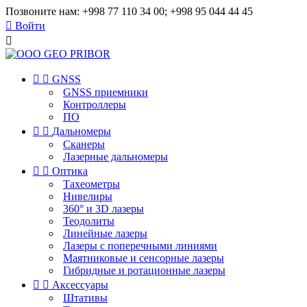
Позвоните нам:
+998 77 110 34 00; +998 95 044 44 45

Войти



GNSS
GNSS приемники
Контроллеры
ПО


Дальномеры
Сканеры
Лазерные дальномеры


Оптика
Тахеометры
Нивелиры
360° и 3D лазеры
Теодолиты
Линейные лазеры
Лазеры с поперечными линиями
Маятниковые и сенсорные лазеры
Гибридные и ротационные лазеры


Аксессуары
Штативы