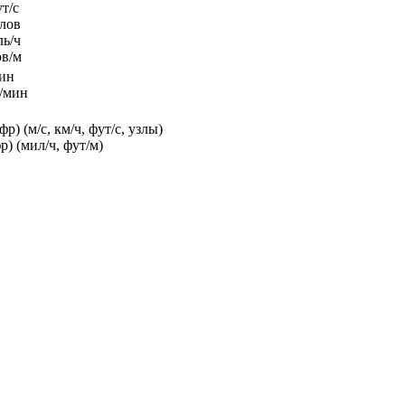
т/с
злов
ль/ч
ов/м
мин
³/мин
р) (м/с, км/ч, фут/с, узлы)
р) (мил/ч, фут/м)