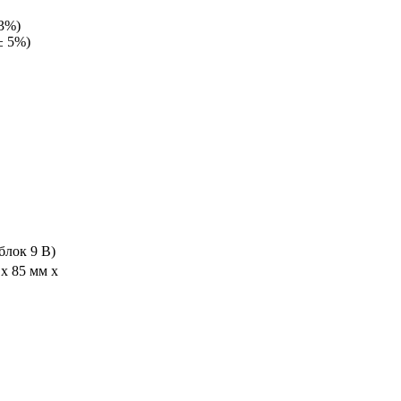
3%)
± 5%)
блок 9 В)
 x 85 мм x