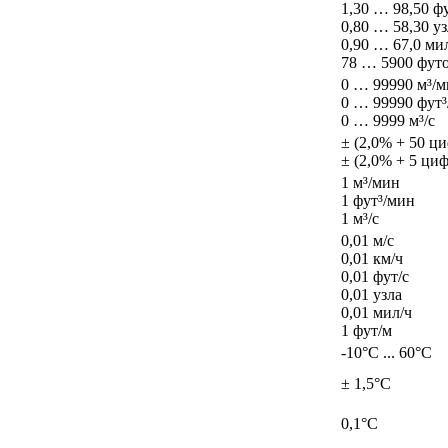
1,30 … 98,50 фу
0,80 … 58,30 у
0,90 … 67,0 ми
78 … 5900 фут
0 … 99990 м³/
0 … 99990 фут
0 … 9999 м³/с
± (2,0% + 50 циф
± (2,0% + 5 циф
1 м³/мин
1 фут³/мин
1 м³/с
0,01 м/с
0,01 км/ч
0,01 фут/с
0,01 узла
0,01 мил/ч
1 фут/м
-10°С ... 60°С
± 1,5°С
0,1°С