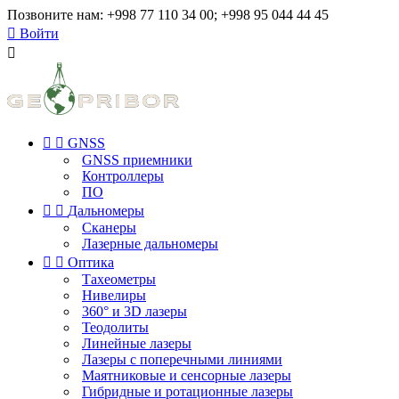
Позвоните нам:
+998 77 110 34 00; +998 95 044 44 45

Войти



GNSS
GNSS приемники
Контроллеры
ПО


Дальномеры
Сканеры
Лазерные дальномеры


Оптика
Тахеометры
Нивелиры
360° и 3D лазеры
Теодолиты
Линейные лазеры
Лазеры с поперечными линиями
Маятниковые и сенсорные лазеры
Гибридные и ротационные лазеры