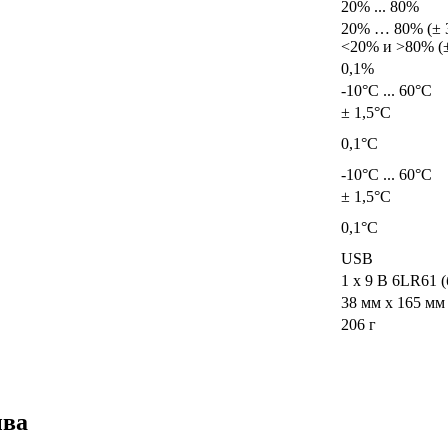
20% ... 80%
20% … 80% (± 
<20% и >80% (
0,1%
-10°С ... 60°С
± 1,5°С
0,1°С
-10°С ... 60°С
± 1,5°С
0,1°С
USB
1 x 9 В 6LR61 (
38 мм x 165 мм
206 г
ыва