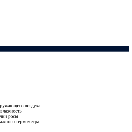
кружающего воздуха
 влажность
очки росы
лажного термометра