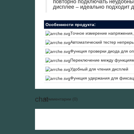
повторно подключать неудобные
дисплее – идеально подходит д
Особенности продукта:
Точное измерение напряжения,
Автоматический тестер непрер
Функция проверки диода для о
Переключение между функциями
Удобный для чтения дисплей
Функция удержания для фиксац
Комментарии (0)