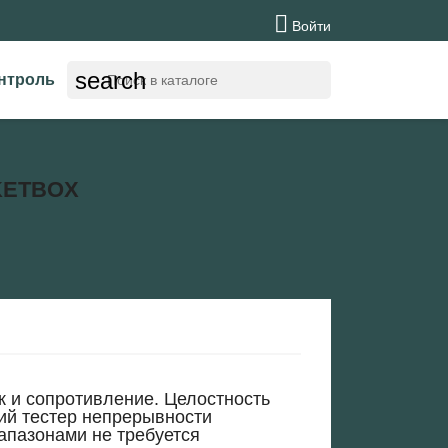

Войти
search
нтроль
KETBOX
к и сопротивление. Целостность
ий тестер непрерывности
апазонами не требуется