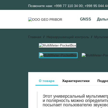
Позвоните нам:
+998 77 110 34 00; +998 95 044 4
GNSS
Даль
Главная
Неразрушающий контроль
Мультим
О товаре
Характеристики
Подро
Этот универсальный мультиметр
и полярность можно определит
посылает пользователю звуков