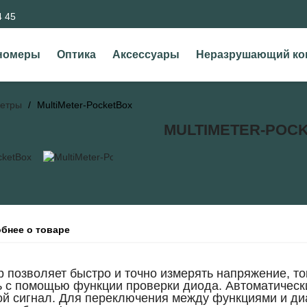
4 45
номеры
Оптика
Аксессуары
Неразрушающий ко
етры
MultiMeter-PocketBox
MULTIMETER-POC
бнее о товаре
 позволяет быстро и точно измерять напряжение, то
ь с помощью функции проверки диода. Автоматическ
ой сигнал. Для переключения между функциями и ди