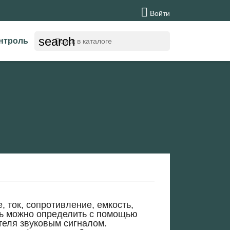

Войти
search
нтроль
 ток, сопротивление, емкость,
сть можно определить с помощью
теля звуковым сигналом.