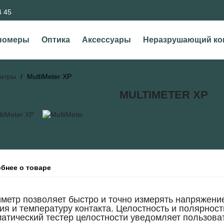
4 45
номеры
Оптика
Аксессуары
Неразрушающий ко
етры
MultiMeter XP
MULTIMETER XP
бнее о товаре
етр позволяет быстро и точно измерять напряжение,
ия и температуру контакта. Целостность и полярно
атический тестер целостности уведомляет пользова