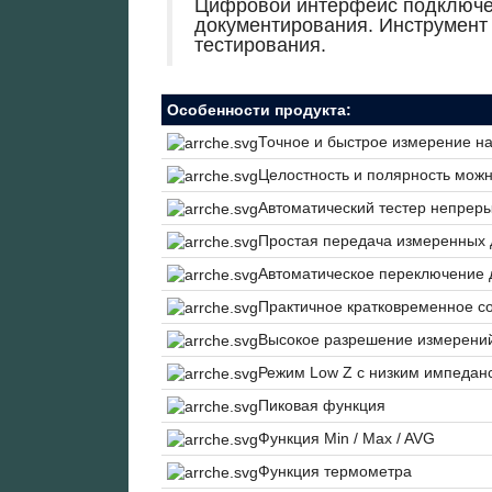
Цифровой интерфейс подключен
документирования. Инструмент 
тестирования.
Особенности продукта:
Точное и быстрое измерение на
Целостность и полярность можн
Автоматический тестер непреры
Простая передача измеренных
Автоматическое переключение 
Практичное кратковременное с
Высокое разрешение измерений
Режим Low Z с низким импедан
Пиковая функция
Функция Min / Max / AVG
Функция термометра