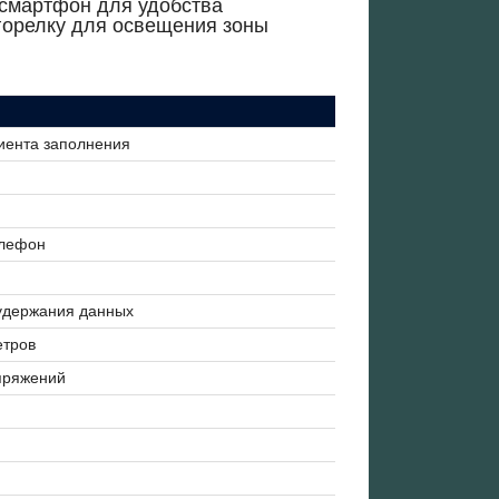
смартфон для удобства
горелку для освещения зоны
циента заполнения
елефон
удержания данных
етров
пряжений