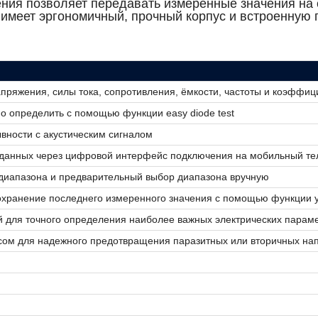
ия позволяет передавать измеренные значения на 
имеет эргономичный, прочный корпус и встроенную 
пряжения, силы тока, сопротивления, ёмкости, частоты и коэффи
о определить с помощью функции easy diode test
вности с акустическим сигналом
 данных через цифровой интерфейс подключения на мобильный т
диапазона и предварительный выбор диапазона вручную
охранение последнего измеренного значения с помощью функции 
 для точного определения наиболее важных электрических парам
сом для надежного предотвращения паразитных или вторичных на