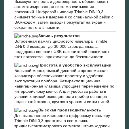
Высокую точность и достоверность обеспечивает
автоматизированная система считывания
показаний. Цифровой нивелир Trimble DiNi 0,3
снимает точные измерения со специальной рейки с
BAR-кодом, затем выводит результат на экран и
сохраняет его в памяти.
Запись результатов
Встроенная память цифрового нивелира Trimble
DiNi 0,3 вмещает до 30 000 строк данных, а
поддержка внешних USB-накопителей расширяет
этот показатель практически до бесконечности.
Простота и удобство эксплуатации
Большой монохромный дисплей и эргономичная
клавиатура обеспечивают простоту и удобство
эксплуатации прибора. Четырёхпозиционная
навигационная клавиша упрощает перемещение по
интерфейсному меню. А для удобства работы в
условиях низкой освещенности прибор оснащен
подсветкой экрана, круглого уровня и сетки нитей.
Высокая производительность
Для выполнения измерения цифровому нивелиру
Trimble DiNi 0,3 достаточно всего лишь
тридцатисантиметрового сегмента штрих-кодовой