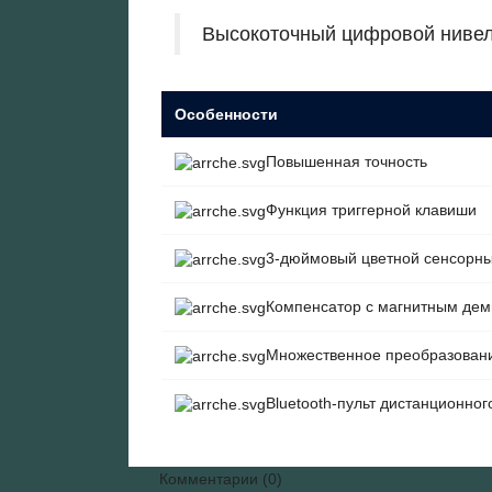
Высокоточный цифровой нивели
Особенности
Повышенная точность
Функция триггерной клавиши
3-дюймовый цветной сенсорны
Компенсатор с магнитным де
Множественное преобразован
Bluetooth-пульт дистанционно
Комментарии (0)