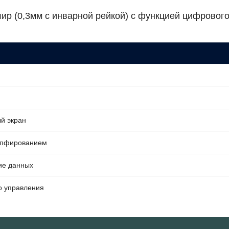
р (0,3мм с инварной рейкой) с функцией цифровог
й экран
мпфированием
ие данных
го управления