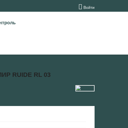

Войти
нтроль
Р RUIDE RL 03