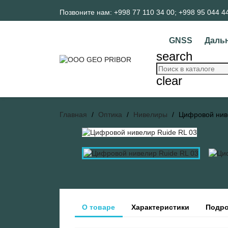
Позвоните нам:
+998 77 110 34 00; +998 95 044 4
GNSS
Даль
search
clear
Главная
Оптика
Нивелиры
Цифровой нив
О товаре
Характеристики
Подро