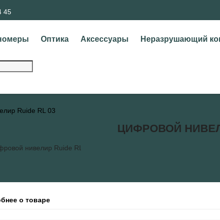
4 45
номеры
Оптика
Аксессуары
Неразрушающий ко
елир Ruide RL 03
ЦИФРОВОЙ НИВЕЛИ
бнее о товаре