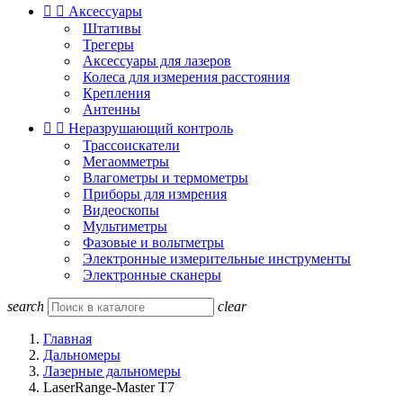


Аксессуары
Штативы
Трегеры
Аксессуары для лазеров
Колеса для измерения расстояния
Крепления
Антенны


Неразрушающий контроль
Трассоискатели
Мегаомметры
Влагометры и термометры
Приборы для измрения
Видеоскопы
Мультиметры
Фазовые и вольтметры
Электронные измерительные инструменты
Электронные сканеры
search
clear
Главная
Дальномеры
Лазерные дальномеры
LaserRange-Master T7