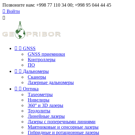
Позвоните нам:
+998 77 110 34 00; +998 95 044 44 45

Войти



GNSS
GNSS приемники
Контроллеры
ПО


Дальномеры
Сканеры
Лазерные дальномеры


Оптика
Тахеометры
Нивелиры
360° и 3D лазеры
Теодолиты
Линейные лазеры
Лазеры с поперечными линиями
Маятниковые и сенсорные лазеры
Гибридные и ротационные лазеры