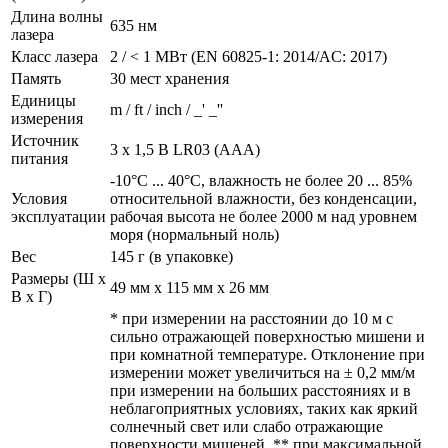
Длина волны
635 нм
лазера
Класс лазера
2 / < 1 МВт (EN 60825-1: 2014/AC: 2017)
Память
30 мест хранения
Единицы
m / ft / inch / _' _''
измерения
Источник
3 x 1,5 В LR03 (AAA)
питания
-10°C ... 40°C, влажность не более 20 ... 85%
Условия
относительной влажности, без конденсации,
эксплуатации
рабочая высота не более 2000 м над уровнем
моря (нормальный ноль)
Вес
145 г (в упаковке)
Размеры (Ш x
49 мм x 115 мм x 26 мм
В x Г)
* при измерении на расстоянии до 10 м с
сильно отражающей поверхностью мишени и
при комнатной температуре. Отклонение при
измерении может увеличиться на ± 0,2 мм/м
при измерении на больших расстояниях и в
неблагоприятных условиях, таких как яркий
солнечный свет или слабо отражающие
поверхности мишеней. ** при максимальной