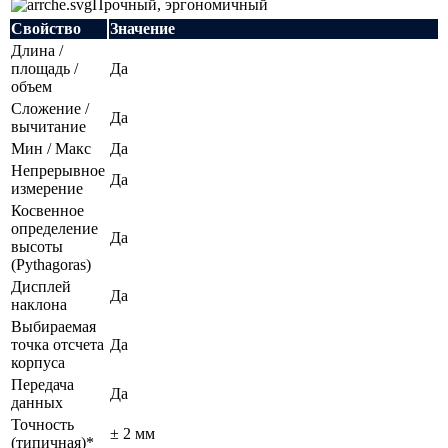
Прочный, эргономичный
Свойство
Значение
Длина /
площадь /
Да
объем
Сложение /
Да
вычитание
Мин / Макс
Да
Непрерывное
Да
измерение
Косвенное
определение
Да
высоты
(Pythagoras)
Дисплей
Да
наклона
Выбираемая
точка отсчета
Да
корпуса
Передача
Да
данных
Точность
± 2 мм
(типичная)*