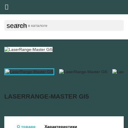

search
LASERRANGE-MASTER GI5
О товаре
Характеристики