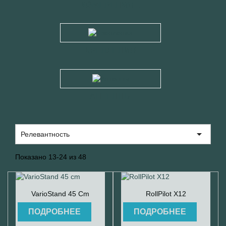
ИЗМЕРЕНИЯ...
КРЕПЛЕНИЯ
АНТЕННЫ

Релевантность
Показано 13-24 из 48


Быстрый просмотр
Быстрый просмотр
VarioStand 45 Cm
RollPilot X12
ПОДРОБНЕЕ
ПОДРОБНЕЕ