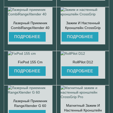


Быстрый просмотр
Быстрый просмотр
Лазерный Приемник
Зажим И Настенный
CombiRangeXtender 40
Кронштейн CrossGrip
ПОДРОБНЕЕ
ПОДРОБНЕЕ


Быстрый просмотр
Быстрый просмотр
FixPod 155 Cm
RollPilot D12
ПОДРОБНЕЕ
ПОДРОБНЕЕ

Быстрый просмотр
Лазерный Приемник

Быстрый просмотр
Магнитный Зажим И
RangeXtender G 60
Настенный Кронштейн