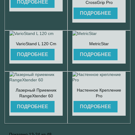
ПОДРОБНЕЕ
CrossGrip Pro
ПОДРОБНЕЕ


Быстрый просмотр
Быстрый просмотр
VarioStand L 120 Cm
MetricStar
ПОДРОБНЕЕ
ПОДРОБНЕЕ


Быстрый просмотр
Быстрый просмотр
Лазерный Приемник
Настенное Крепление
RangeXtender 60
Pro
ПОДРОБНЕЕ
ПОДРОБНЕЕ
Показано 13-24 из 48