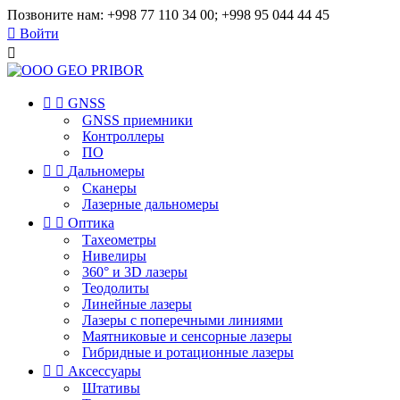
Позвоните нам:
+998 77 110 34 00; +998 95 044 44 45

Войти



GNSS
GNSS приемники
Контроллеры
ПО


Дальномеры
Сканеры
Лазерные дальномеры


Оптика
Тахеометры
Нивелиры
360° и 3D лазеры
Теодолиты
Линейные лазеры
Лазеры с поперечными линиями
Маятниковые и сенсорные лазеры
Гибридные и ротационные лазеры


Аксессуары
Штативы