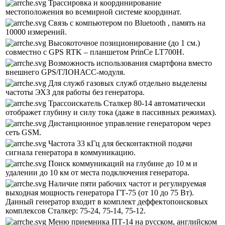
Трассировка и координирование
местоположения во всемирной системе координат.
Связь с компьютером по Bluetooth , память на
10000 измерений.
Высокоточное позиционирование (до 1 см.)
совместно с GPS RTK – планшетом PrinCe LT700H.
Возможность использования смартфона вместо
внешнего GPS/ГЛОНАСС-модуля.
Для служб газовых служб отдельно выделены
частоты ЭХЗ для работы без генератора.
Трассоискатель Сталкер 80-14 автоматически
отображет глубину и силу тока (даже в пассивных режимах).
Дистанционное управление генератором через
сеть GSM.
Частота 33 кГц для бесконтактной подачи
сигнала генератора в коммуникацию.
Поиск коммуникаций на глубине до 10 м и
удалении до 10 км от места подключения генератора.
Наличие пяти рабочих частот и регулируемая
выходная мощность генератора ГТ-75 (от 10 до 75 Вт).
Данный генератор входит в комплект деффектопоисковых
комплексов Сталкер: 75-24, 75-14, 75-12.
Меню приемника ПТ-14 на русском, английском