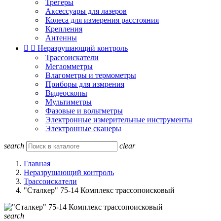
Трегеры
Аксессуары для лазеров
Колеса для измерения расстояния
Крепления
Антенны


Неразрушающий контроль
Трассоискатели
Мегаомметры
Влагометры и термометры
Приборы для измрения
Видеоскопы
Мультиметры
Фазовые и вольтметры
Электронные измерительные инструменты
Электронные сканеры
search
clear
Главная
Неразрушающий контроль
Трассоискатели
"Сталкер" 75-14 Комплекс трассопоисковый
search