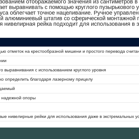
зованием отображаемого значения из сантиметров в 
ает выравнивать с помощью круглого пузырькового у
уса облегчает точное нацеливание. Ручное управле
кий алюминиевый штатив со сферической монтажной 
я нивелирная рейка подходит для использования в 
ю отметок на крестообразной мишени и простого перевода считан
нии
го выравнивания с использованием круглого уровня
ко определить благодаря лазерному прицелу
ицаемый
я надежной опоры
вые нивелирные рейки для использования даже в экстремальных у