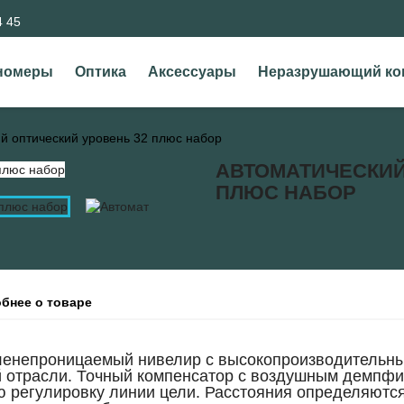
4 45
номеры
Оптика
Аксессуары
Неразрушающий ко
й оптический уровень 32 плюс набор
АВТОМАТИЧЕСКИЙ
ПЛЮС НАБОР
бнее о товаре
ленепроницаемый нивелир с высокопроизводительны
й отрасли. Точный компенсатор с воздушным демпф
ю регулировку линии цели. Расстояния определяютс