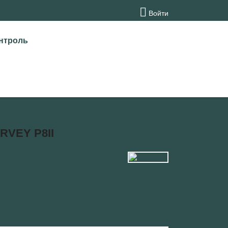

Войти
нтроль
RVEY P8II