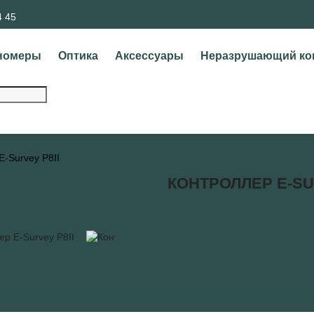
4 45
номеры
Оптика
Аксессуары
Неразрушающий ко
E-Survey P8II
КОНТРОЛЛЕР E-SU