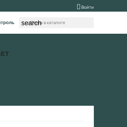

Войти
search
нтроль
SET