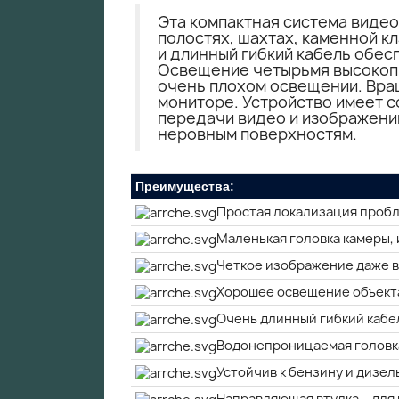
Эта компактная система видео
полостях, шахтах, каменной 
и длинный гибкий кабель обес
Освещение четырьмя высокоп
очень плохом освещении. Вра
мониторе. Устройство имеет 
передачи видео и изображени
неровным поверхностям.
Преимущества:
Простая локализация пробле
Маленькая головка камеры,
Четкое изображение даже в
Хорошее освещение объект
Очень длинный гибкий кабе
Водонепроницаемая головка
Устойчив к бензину и дизе