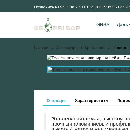
Позвоните нам:
+998 77 110 34 00; +998 95 044 4
GNSS
Даль
Главная
Аксессуары
Крепления
Телескоп
О товаре
Характеристики
Подро
Эта легко читаемая, высокоуст
прочный алюминиевый профиль 
высоту 4 метра и минимальную 