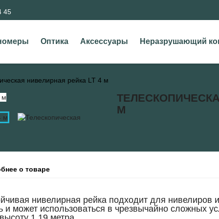
4 45
номеры
Оптика
Аксессуары
Неразрушающий ко
ическая нивелирная рейка LT 4 м
ТЕЛЕСКОПИЧЕСКА
М
бнее о товаре
ойчивая нивелирная рейка подходит для нивелиров 
и может использоваться в чрезвычайно сложных ус
высоту 1,19 метра.